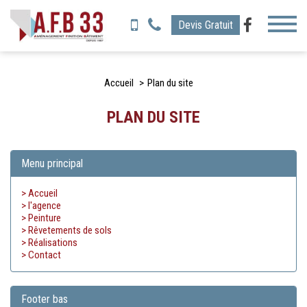
Toggl
Devis Gratuit
naviga
Accueil
Plan du site
PLAN DU SITE
Menu principal
> Accueil
> l'agence
> Peinture
> Rêvetements de sols
> Réalisations
> Contact
Footer bas