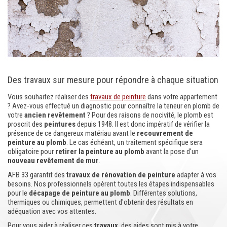
Des travaux sur mesure pour répondre à chaque situation
Vous souhaitez réaliser des
travaux de peinture
dans votre appartement
? Avez-vous effectué un diagnostic pour connaître la teneur en plomb de
votre
ancien revêtement
? Pour des raisons de nocivité, le plomb est
proscrit des
peintures
depuis 1948. Il est donc impératif de vérifier la
présence de ce dangereux matériau avant le
recouvrement de
peinture au plomb
. Le cas échéant, un traitement spécifique sera
obligatoire pour
retirer la peinture au plomb
avant la pose d'un
nouveau revêtement de mur
.
AFB 33 garantit des
travaux de rénovation de peinture
adapter à vos
besoins. Nos professionnels opèrent toutes les étapes indispensables
pour le
décapage de peinture au plomb
. Différentes solutions,
thermiques ou chimiques, permettent d'obtenir des résultats en
adéquation avec vos attentes.
Pour vous aider à réaliser ces
travaux
, des aides sont mis à votre