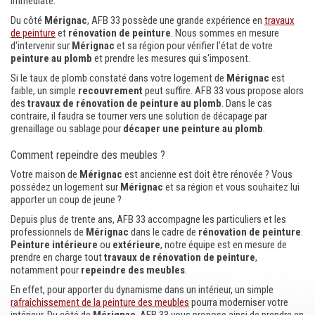
immédiate.
Du côté
Mérignac
, AFB 33 possède une grande expérience en
travaux
de peinture
et
rénovation de
peinture
. Nous sommes en mesure
d'intervenir sur
Mérignac
et sa région pour vérifier l'état de votre
peinture
au plomb
et prendre les mesures qui s'imposent.
Si le taux de plomb constaté dans votre logement de
Mérignac
est
faible, un simple
recouvrement
peut suffire. AFB 33 vous propose alors
des
travaux de rénovation de peinture au plomb
. Dans le cas
contraire, il faudra se tourner vers une solution de décapage par
grenaillage ou sablage pour
décaper une peinture au plomb
.
Comment repeindre des meubles ?
Votre maison de
Mérignac
est ancienne est doit être rénovée ? Vous
possédez un logement sur
Mérignac
et sa région et vous souhaitez lui
apporter un coup de jeune ?
Depuis plus de trente ans, AFB 33 accompagne les particuliers et les
professionnels de
Mérignac
dans le cadre de
rénovation de peinture
.
Peinture intérieure
ou
extérieure
, notre équipe est en mesure de
prendre en charge tout
travaux de rénovation de peinture
,
notamment pour
repeindre des meubles
.
En effet, pour apporter du dynamisme dans un intérieur, un simple
rafraîchissement de la peinture des meubles
pourra moderniser votre