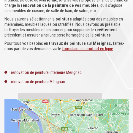
intérieur. Du côté de
Mérignac
, AFB 33 vous propose ainsi de prendre en
charge la
rénovation de la peinture de vos meubles
, qu'il s'agisse
des meubles de cuisine, de salle de bain, de salon, etc.
Nous saurons sélectionner la
peinture
adaptée pour des meubles en
mélaminés, meubles laqués ou stratifiés. Nous devrons au préalable
nettoyer les meubles et les poncer pour supprimer le
revêtement
précédent et assurer ainsi une pose homogène de la
peinture
.
Pour tous vos besoins en
travaux de
peinture
sur
Mérignac
, faites-
nous part de vos demandes via le
formulaire de contact en ligne
.
rénovation de peinture intérieure Mérignac
rénovation de peinture Mérignac