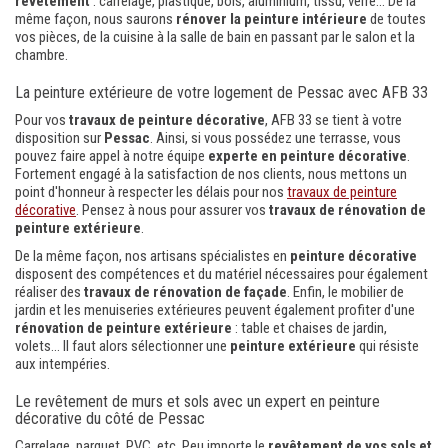
revêtement
: carrelage, plastique, bois, aluminium, tissu, verre... De la
même façon, nous saurons
rénover la peinture intérieure
de toutes
vos pièces, de la cuisine à la salle de bain en passant par le salon et la
chambre.
La peinture extérieure de votre logement de Pessac avec AFB 33
Pour vos
travaux de peinture décorative
, AFB 33 se tient à votre
disposition sur
Pessac
. Ainsi, si vous possédez une terrasse, vous
pouvez faire appel à notre équipe
experte en peinture décorative
.
Fortement engagé à la satisfaction de nos clients, nous mettons un
point d'honneur à respecter les délais pour nos
travaux de peinture
décorative
. Pensez à nous pour assurer vos
travaux de rénovation de
peinture extérieure
.
De la même façon, nos artisans spécialistes en
peinture décorative
disposent des compétences et du matériel nécessaires pour également
réaliser des
travaux de rénovation de façade
. Enfin, le mobilier de
jardin et les menuiseries extérieures peuvent également profiter d'une
rénovation de peinture extérieure
: table et chaises de jardin,
volets... Il faut alors sélectionner une
peinture extérieure
qui résiste
aux intempéries.
Le revêtement de murs et sols avec un expert en peinture
décorative du côté de Pessac
Carrelage, parquet, PVC, etc. Peu importe le
revêtement de vos sols et